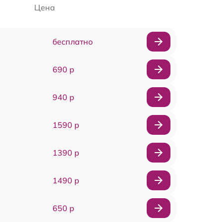
Цена
бесплатно
690 р
940 р
1590 р
1390 р
1490 р
650 р