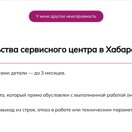
03
от 50 мин
У меня другая неисправность
от 120 мин
от 70 мин
ства сервисного центра в Хабар
от 80 мин
нами детали — до 3 месяцев.
от 60 мин
от 60 мин
та, который прямо обусловлен с выполненной работой (н
от 80 мин
ход из строя, отказ в работе или техническим параме
от 30 мин