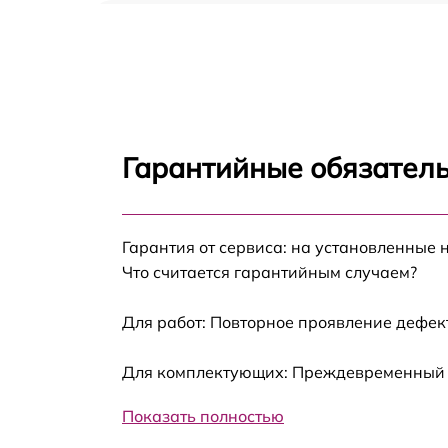
Замена оперативной памяти Irbis 15NBC10
Замена процессора Irbis 15NBC1003
Замена системы охлаждения Irbis
15NBC1003
Гарантийные обязатель
Замена экрана Irbis 15NBC1003
Гарантия от сервиса: на установленные 
Замена шлейфа матрицы Irbis 15NBC1003
Что считается гарантийным случаем?
Замена разъёмов (HDMI, DVI, Дисплей
порта) Irbis 15NBC1003
Для работ: Повторное проявление дефек
Замена северного моста Irbis 15NBC1003
Для комплектующих: Преждевременный вы
Показать полностью
Замена SSD Irbis 15NBC1003