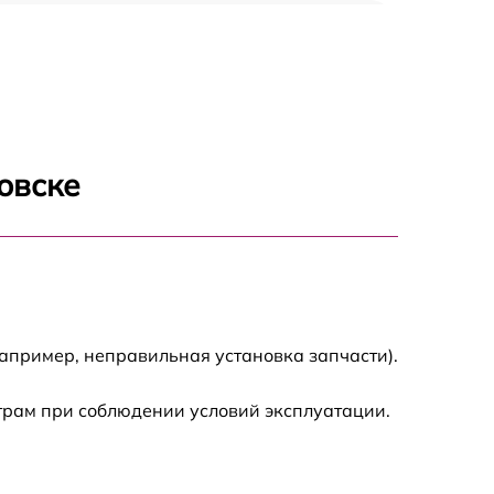
670 р
1620 р
1545 р
овске
920 р
1045 р
495 р
апример, неправильная установка запчасти).
2620 р
трам при соблюдении условий эксплуатации.
1490 р