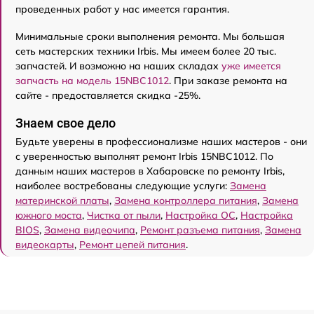
проведенных работ у нас имеется гарантия.
Минимальные сроки выполнения ремонта. Мы большая
сеть мастерских техники Irbis. Мы имеем более 20 тыс.
запчастей. И возможно на наших складах
уже имеется
запчасть на модель 15NBC1012
. При заказе ремонта на
сайте - предоставляется скидка -25%.
Знаем свое дело
Будьте уверены в профессионализме наших мастеров - они
с уверенностью выполнят ремонт Irbis 15NBC1012. По
данным наших мастеров в Хабаровске по ремонту Irbis,
наиболее востребованы следующие услуги:
Замена
материнской платы
,
Замена контроллера питания
,
Замена
южного моста
,
Чистка от пыли
,
Настройка ОС
,
Настройка
BIOS
,
Замена видеочипа
,
Ремонт разъема питания
,
Замена
видеокарты
,
Ремонт цепей питания
.