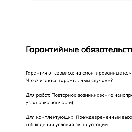
Замена оперативной памяти Irbis 17NBC20
Замена процессора Irbis 17NBC2003
Замена системы охлаждения Irbis
17NBC2003
Гарантийные обязательст
Замена экрана Irbis 17NBC2003
Гарантия от сервиса: на смонтированные ко
Замена шлейфа матрицы Irbis 17NBC2003
Что считается гарантийным случаем?
Замена разъёмов (HDMI, DVI, Дисплей
порта) Irbis 17NBC2003
Для работ: Повторное возникновение неиспр
установка запчасти).
Замена северного моста Irbis 17NBC2003
Для комплектующих: Преждевременный выход 
Замена SSD Irbis 17NBC2003
соблюдении условий эксплуатации.