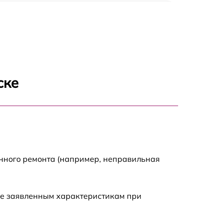
670 р
1620 р
1545 р
ске
920 р
1045 р
495 р
енного ремонта (например, неправильная
2620 р
ие заявленным характеристикам при
1490 р