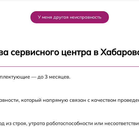
03
от 50 мин
У меня другая неисправность
от 120 мин
от 70 мин
ва сервисного центра в Хабаров
от 80 мин
мплектующие — до 3 месяцев.
от 60 мин
от 60 мин
авности, который напрямую связан с качеством провед
от 80 мин
из строя, утрата работоспособности или несоответств
от 30 мин