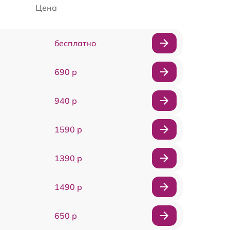
Цена
бесплатно
690 р
940 р
1590 р
1390 р
1490 р
650 р