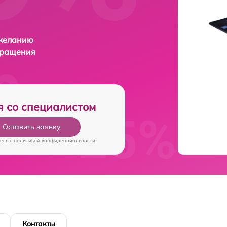
 желанию
бращения
я со специалистом
Оставить заявку
есь c
политикой конфиденциальности
Контакты