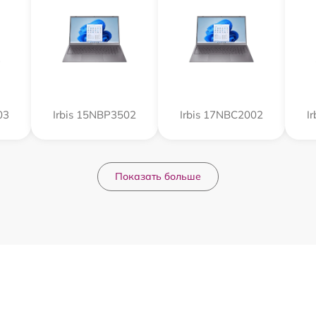
03
Irbis 15NBP3502
Irbis 17NBC2002
I
Показать больше