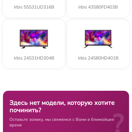
Irbis 55S31UD316B
Irbis 43S80FD403B
Irbis 24S31HD304B
Irbis 24S80HD401B
Здесь нет модели, которую хотите
починить?
?
Оставьте заявку, мы свяжемся с Вами в ближайшее
время